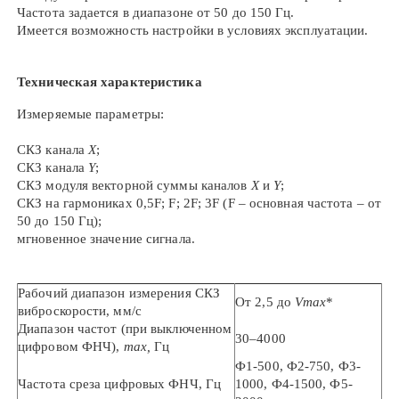
Частота задается в диапазоне от 50 до 150 Гц.
Имеется возможность настройки в условиях эксплуатации.
Техническая характеристика
Измеряемые параметры:
СКЗ канала
Х
;
СКЗ канала
Y
;
СКЗ модуля векторной суммы каналов
Х
и
Y
;
СКЗ на гармониках 0,5F; F; 2F; 3F (F – основная частота – от
50 до 150 Гц);
мгновенное значение сигнала.
Рабочий диапазон измерения СКЗ
От 2,5 до
V
max
*
виброскорости, мм/с
Диапазон частот (при выключенном
30–4000
цифровом ФНЧ),
max,
Гц
Ф1-500, Ф2-750, Ф3-
Частота среза цифровых ФНЧ, Гц
1000, Ф4-1500, Ф5-