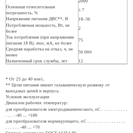
2000
Основная относительная
± 7
погрешность, %
Напряжение питания ДВС
**
, В
18–36
Потребляемая мощность, Вт, не
2
более
Ток потребления (при напряжении
75
питания 18 В),
max,
мА, не более
Средняя наработка на отказ, ч, не
50 000
менее
Назначенный срок службы, лет
12
*
От 25 до 40 мм/с.
**
Цепи питания имеют гальваническую развязку от
выходных цепей и корпуса.
Условия эксплуатации
Диапазон рабочих температур:
для преобразователя электродинамического,
о
С . . . . . . . . . . .
. . . . -40 ... +180
для преобразователя нормирующего,
о
С . . . . . . . . . . . . . . . .
. . . . . . -40 ... +70