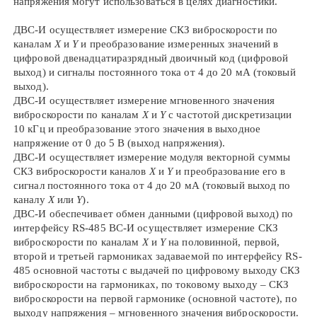
напряжения могут использоваться в целях диагностики.
ДВС-И осуществляет измерение СКЗ виброскорости по
каналам
Х
и
Y
и преобразование измеренных значений в
цифровой двенадцатиразрядный двоичный код (цифровой
выход) и сигналы постоянного тока от 4 до 20 мА (токовый
выход).
ДВС-И осуществляет измерение мгновенного значения
виброскорости по каналам
Х
и
Y
с частотой дискретизации
10 кГц и преобразование этого значения в выходное
напряжение от 0 до 5 В (выход напряжения).
ДВС-И осуществляет измерение модуля векторной суммы
СКЗ виброскорости каналов
Х
и
Y
и преобразование его в
сигнал постоянного тока от 4 до 20 мА (токовый выход по
каналу
Х
или
Y
).
ДВС-И обеспечивает обмен данными (цифровой выход) по
интерфейсу RS-485 ВС-И осуществляет измерение СКЗ
виброскорости по каналам
Х
и
Y
на половинной, первой,
второй и третьей гармониках задаваемой по интерфейсу RS-
485 основной частоты c выдачей по цифровому выходу СКЗ
виброскорости на гармониках, по токовому выходу – СКЗ
виброскорости на первой гармонике (основной частоте), по
выходу напряжения – мгновенного значения виброскорости.