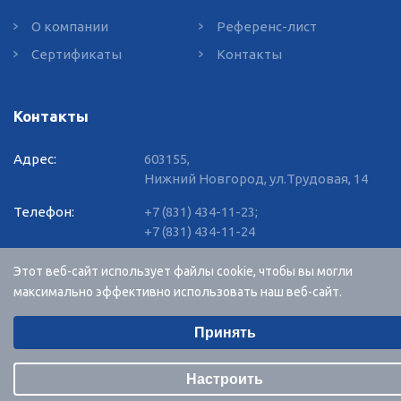
О компании
Референс-лист
Сертификаты
Контакты
Контакты
Адрес:
603155,
Нижний Новгород, ул.Трудовая, 14
Телефон:
+7 (831) 434-11-23
;
+7 (831) 434-11-24
E-mail:
info@vvgnn.com
Этот веб-сайт использует файлы cookie, чтобы вы могли
максимально эффективно использовать наш веб-сайт.
Выберите настройки cookie
RU
EN
Принять
Минимальные
Создание сайта и хостинг -
R52.RU
Аналитические/Функциональные
Настроить