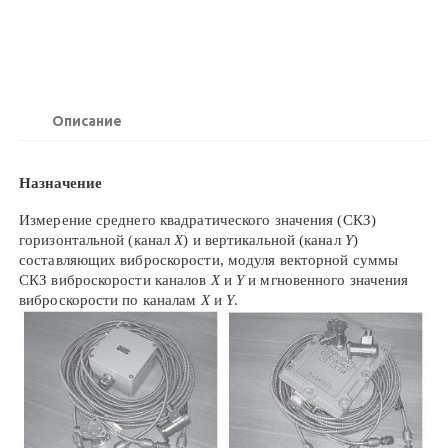
Описание
Назначение
Измерение среднего квадратического значения (СКЗ)
горизонтальной (канал
X
) и вертикальной (канал
Y
)
составляющих виброскорости, модуля векторной суммы
СКЗ виброскорости каналов
X
и
Y
и мгновенного значения
виброскорости по каналам
X
и
Y
.