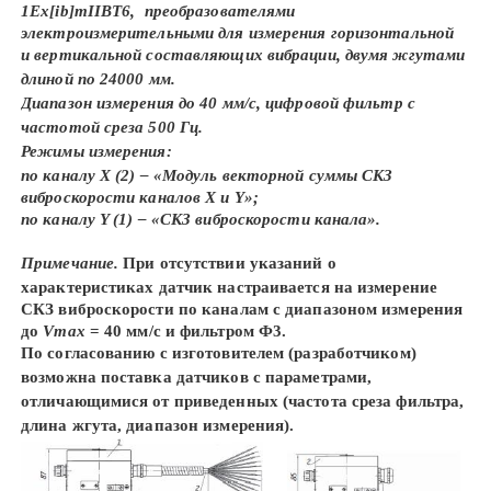
1Ex[ib]mIIBТ6, преобразователями
электроизмерительными для измерения горизонтальной
и вертикальной составляющих вибрации, двумя жгутами
длиной по 24000 мм.
Диапазон измерения до 40 мм/с, цифровой фильтр с
частотой среза 500 Гц.
Режимы измерения:
по каналу Х (
2
) – «Модуль векторной суммы СКЗ
виброскорости каналов Х и Y»;
по каналу Y (
1
) – «СКЗ виброскорости канала».
Примечание.
При отсутствии указаний о
характеристиках датчик настраивается на измерение
СКЗ виброскорости по каналам с диапазоном измерения
до
V
max
= 40 мм/с и фильтром Ф3.
По согласованию с изготовителем (разработчиком)
возможна поставка датчиков с параметрами,
отличающимися от приведенных (частота среза фильтра,
длина жгута, диапазон измерения).