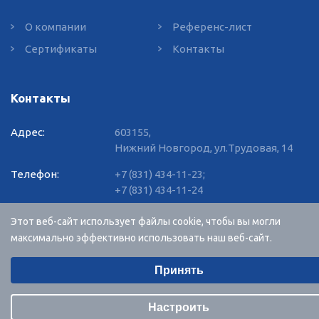
О компании
Референс-лист
Сертификаты
Контакты
Контакты
Адрес:
603155,
Нижний Новгород, ул.Трудовая, 14
Телефон:
+7 (831) 434-11-23
;
+7 (831) 434-11-24
E-mail:
info@vvgnn.com
Этот веб-сайт использует файлы cookie, чтобы вы могли
максимально эффективно использовать наш веб-сайт.
RU
EN
Выберите настройки cookie
Принять
Минимальные
Создание сайта и хостинг -
R52.RU
Аналитические/Функциональные
Настроить