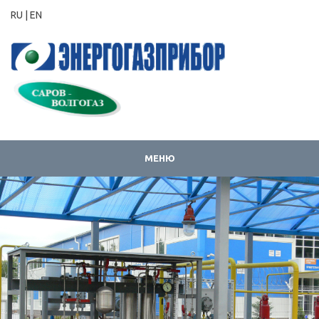
RU |
EN
МЕНЮ